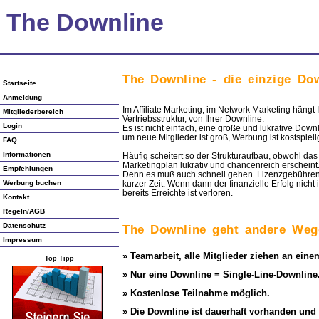
The Downline
The Downline - die einzige Dow
Startseite
Anmeldung
Im Affiliate Marketing, im Network Marketing hängt 
Mitgliederbereich
Vertriebsstruktur, von Ihrer Downline.
Login
Es ist nicht einfach, eine große und lukrative Dow
um neue Mitglieder ist groß, Werbung ist kostspieli
FAQ
Informationen
Häufig scheitert so der Strukturaufbau, obwohl das
Marketingplan lukrativ und chancenreich erscheint
Empfehlungen
Denn es muß auch schnell gehen. Lizenzgebühren, 
Werbung buchen
kurzer Zeit. Wenn dann der finanzielle Erfolg nic
bereits Erreichte ist verloren.
Kontakt
Regeln/AGB
Datenschutz
The Downline geht andere Weg
Impressum
» Teamarbeit, alle Mitglieder ziehen an eine
Top Tipp
» Nur eine Downline = Single-Line-Downline
» Kostenlose Teilnahme möglich.
» Die Downline ist dauerhaft vorhanden un